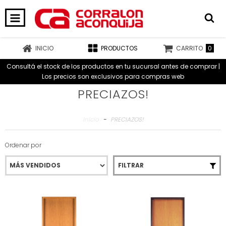
0
INICIO
PRODUCTOS
CARRITO
Consultá el stock de los productos en tu sucursal antes de comprar |
Los precios son exclusivos para compras web
PRECIAZOS!
Inicio
-
PRECIAZOS!
Ordenar por
FILTRAR