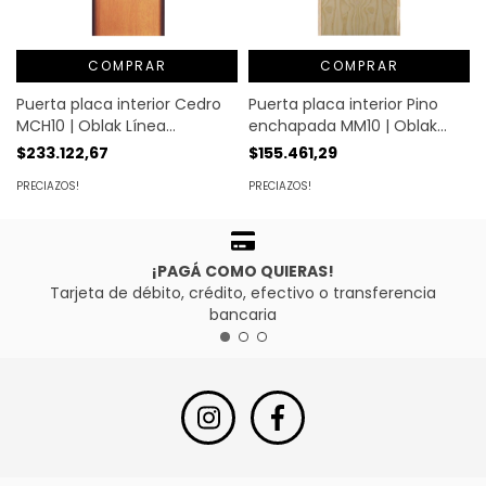
COMPRAR
COMPRAR
Puerta placa interior Cedro
Puerta placa interior Pino
MCH10 | Oblak Línea
enchapada MM10 | Oblak
Enchapada
Línea Nativa
$233.122,67
$155.461,29
PRECIAZOS!
PRECIAZOS!
¡PAGÁ COMO QUIERAS!
Tarjeta de débito, crédito, efectivo o transferencia
bancaria