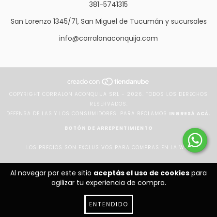
381-5741315
San Lorenzo 1345/71, San Miguel de Tucumán y sucursales
info@corralonaconquija.com
COPYRIGHT CORRALON ACONQUIJA SRL - 2026. TODOS LOS DERECHOS
RESERVADOS.
DEFENSA DE LAS Y LOS CONSUMIDORES. PARA RECLAMOS
INGRESÁ ACÁ.
BOTÓN DE ARREPENTIMIENTO
LOS PRECIOS SON EXCLUSIVOS PARA COMPRAS EN LA WEB
Al navegar por este sitio
aceptás el uso de cookies
para
agilizar tu experiencia de compra.
ENTENDIDO