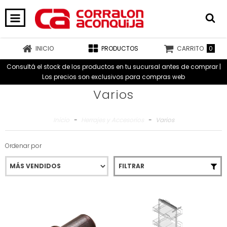
0
INICIO
PRODUCTOS
CARRITO
Consultá el stock de los productos en tu sucursal antes de comprar |
Los precios son exclusivos para compras web
Varios
Inicio
-
Herrajes y Accesorios
-
Varios
Ordenar por
FILTRAR