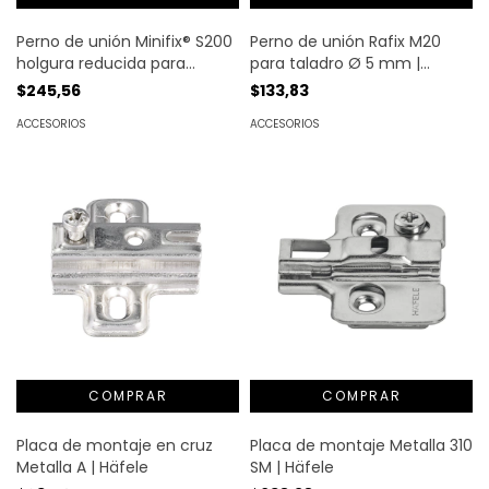
Perno de unión Rafix M20
Perno de unión Minifix® S200
para taladro Ø 5 mm |
holgura reducida para
Häfele
taladros ? 5 mm | Häfele
$133,83
$245,56
ACCESORIOS
ACCESORIOS
Placa de montaje en cruz
Placa de montaje Metalla 310
Metalla A | Häfele
SM | Häfele