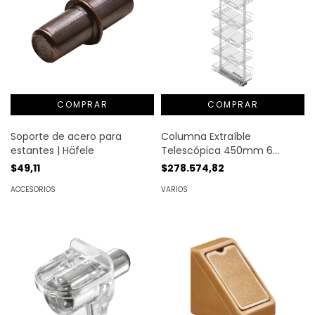
Soporte de acero para
Columna Extraíble
estantes | Häfele
Telescópica 450mm 6
bandejas 1850-2000 mm
$49,11
$278.574,82
ACCESORIOS
VARIOS