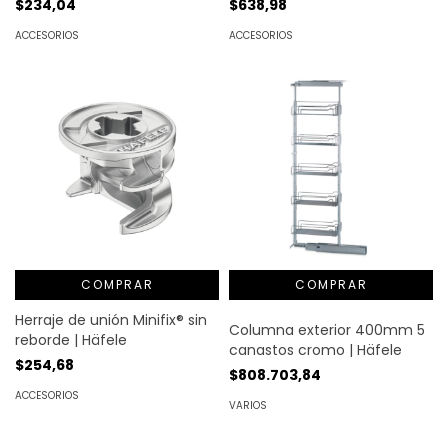
$234,04
$638,98
ACCESORIOS
ACCESORIOS
COMPRAR
Herraje de unión Minifix® sin
Columna exterior 400mm 5
reborde | Häfele
canastos cromo | Häfele
$254,68
$808.703,84
ACCESORIOS
VARIOS