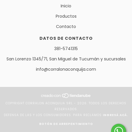
Inicio
Productos
Contacto
DATOS DE CONTACTO
381-5741315
San Lorenzo 1345/71, San Miguel de Tucumán y sucursales
info@corralonaconquija.com
COPYRIGHT CORRALON ACONQUIJA SRL - 2026. TODOS LOS DERECHOS
RESERVADOS.
DEFENSA DE LAS Y LOS CONSUMIDORES. PARA RECLAMOS
INGRESÁ ACÁ.
BOTÓN DE ARREPENTIMIENTO