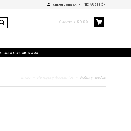
CREAR CUENTA
-
INICIAR SESIÓN
0
Items
|
$0,00
ivos para compras web
Inicio
-
Herrajes y Accesorios
-
Patas y ruedas