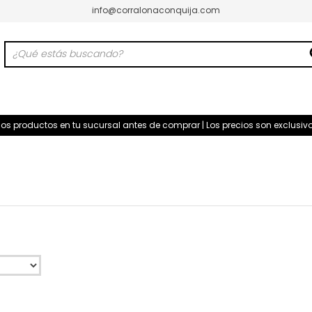
info@corralonaconquija.com
 los productos en tu sucursal antes de comprar | Los precios son exclus