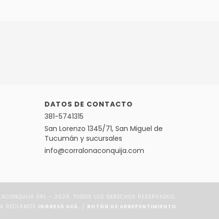
DATOS DE CONTACTO
381-5741315
San Lorenzo 1345/71, San Miguel de
Tucumán y sucursales
info@corralonaconquija.com
ACONQUIJA SRL - 2026. TODOS LOS DERECHOS RESERVADOS.
RA RECLAMOS
INGRESÁ ACÁ.
/
BOTÓN DE ARREPENTIMIENTO