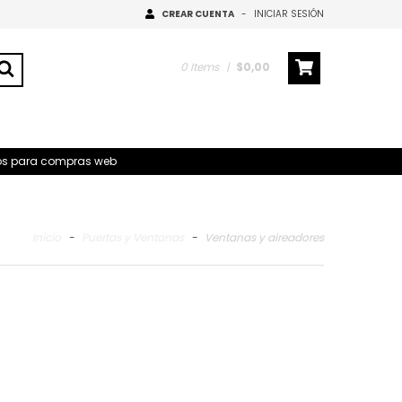
CREAR CUENTA
-
INICIAR SESIÓN
0
Items
|
$0,00
ivos para compras web
Inicio
-
Puertas y Ventanas
-
Ventanas y aireadores