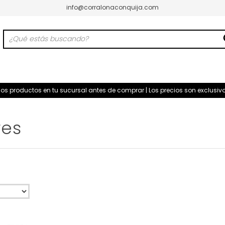
info@corralonaconquija.com
 los productos en tu sucursal antes de comprar | Los precios son exclus
res