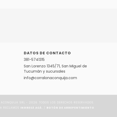
DATOS DE CONTACTO
381-5741315
San Lorenzo 1345/71, San Miguel de
Tucumán y sucursales
info@corralonaconquija.com
ACONQUIJA SRL - 2026. TODOS LOS DERECHOS RESERVADOS.
RA RECLAMOS
INGRESÁ ACÁ.
/
BOTÓN DE ARREPENTIMIENTO